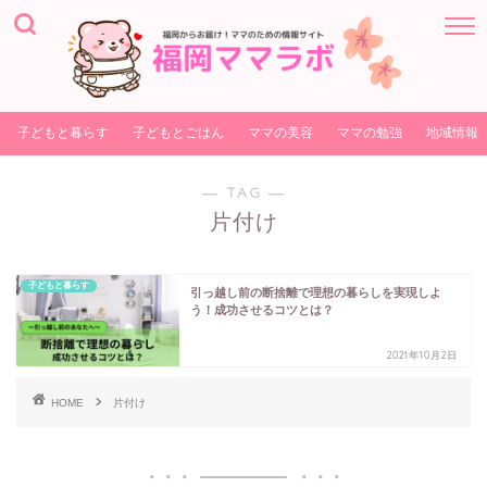
子どもと暮らす
子どもとごはん
ママの美容
ママの勉強
地域情報
― TAG ―
片付け
子どもと暮らす
引っ越し前の断捨離で理想の暮らしを実現しよ
う！成功させるコツとは？
2021年10月2日
HOME
片付け