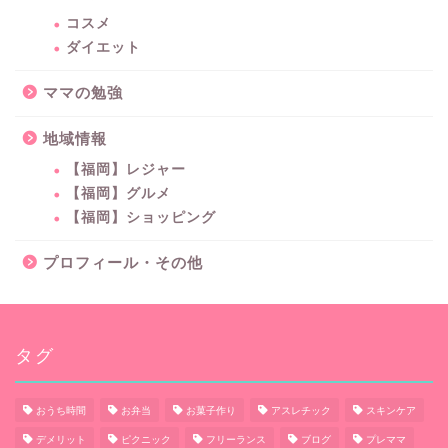
コスメ
ダイエット
ママの勉強
地域情報
【福岡】レジャー
【福岡】グルメ
【福岡】ショッピング
プロフィール・その他
タグ
おうち時間
お弁当
お菓子作り
アスレチック
スキンケア
デメリット
ピクニック
フリーランス
ブログ
プレママ
子どもと暮らす